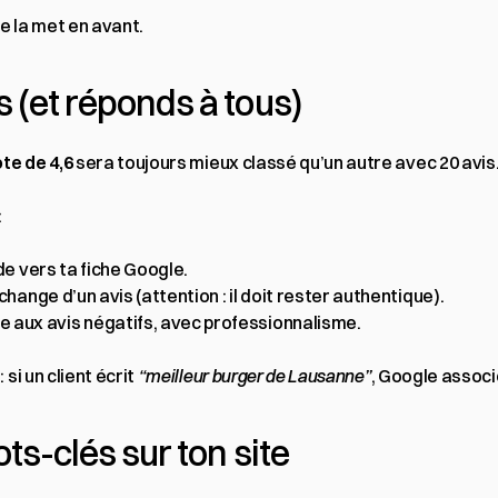
le la met en avant.
s (et réponds à tous)
ote de 4,6
 sera toujours mieux classé qu’un autre avec 20 avis
:
de vers ta fiche Google.
hange d’un avis (attention : il doit rester authentique).
ux avis négatifs, avec professionnalisme.
si un client écrit 
“meilleur burger de Lausanne”
, Google associ
ots-clés sur ton site