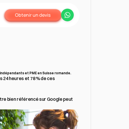
Obtenir un devis
nne
:
les
 indépendants et PME en Suisse romande.
s 24 heures et 78 % de ces 
être bien référencé sur Google peut 