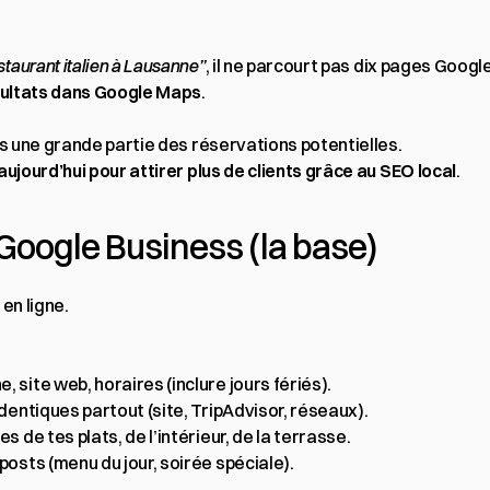
staurant italien à Lausanne”
, il ne parcourt pas dix pages Google
sultats dans Google Maps
.
rds une grande partie des réservations potentielles.
ujourd’hui pour attirer plus de clients grâce au SEO local
.
 Google Business (la base)
en ligne.
, site web, horaires (inclure jours fériés).
 identiques partout (site, TripAdvisor, réseaux).
s de tes plats, de l’intérieur, de la terrasse.
 posts (menu du jour, soirée spéciale).