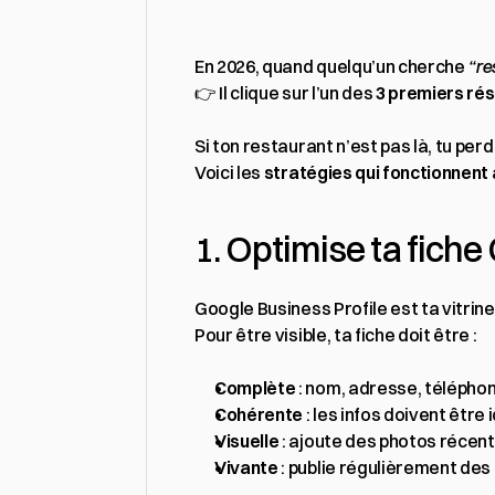
En 2026, quand quelqu’un cherche 
“re
👉 Il clique sur l’un des 
3 premiers ré
Si ton restaurant n’est pas là, tu pe
Voici les 
stratégies qui fonctionnent a
1. Optimise ta fiche
Google Business Profile est ta vitrine 
Pour être visible, ta fiche doit être :
Complète
 : nom, adresse, téléphone
Cohérente
 : les infos doivent être
Visuelle
 : ajoute des photos récente
Vivante
 : publie régulièrement des