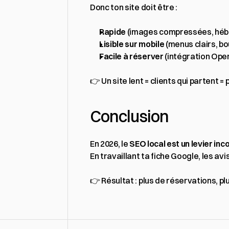
Donc ton site doit être :
Rapide
 (images compressées, héb
Lisible sur mobile
 (menus clairs, bo
Facile à réserver
 (intégration Ope
👉 Un site lent = clients qui partent =
Conclusion
En 2026, le 
SEO local est un levier in
En travaillant ta fiche Google, les avi
👉 Résultat : plus de réservations, pl