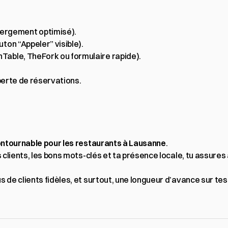
ergement optimisé).
uton “Appeler” visible).
nTable, TheFork ou formulaire rapide).
 perte de réservations.
contournable pour les restaurants à Lausanne
.
s clients, les bons mots-clés et ta présence locale, tu assures 
us de clients fidèles, et surtout, une longueur d’avance sur te