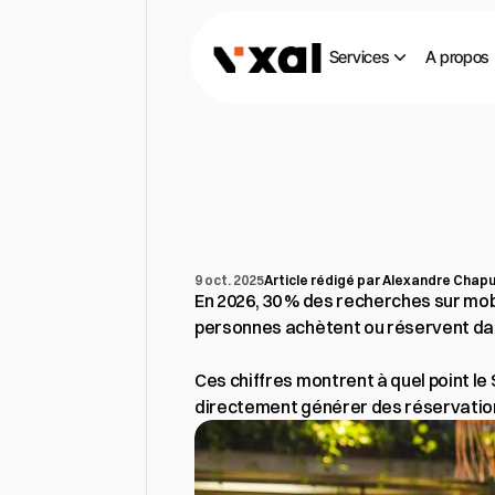
Services
A propos
SEO
local
po
stratégies
qu
9 oct. 2025
Article rédigé par Alexandre Chapui
En 2026, 30 % des recherches sur mobi
personnes achètent ou réservent dans
Ces chiffres montrent à quel point le
directement générer des réservations