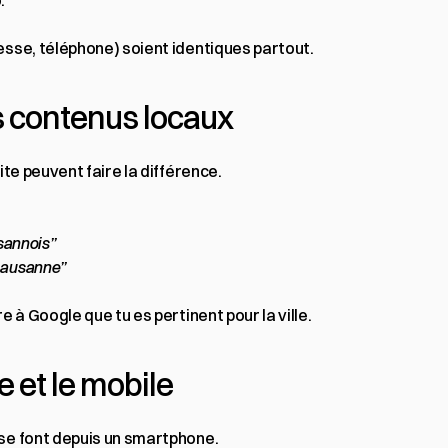
.
esse, téléphone) soient identiques partout.
s contenus locaux
ite peuvent faire la différence.
usannois”
 Lausanne”
e à Google que tu es pertinent pour la ville.
e et le mobile
se font depuis un smartphone.