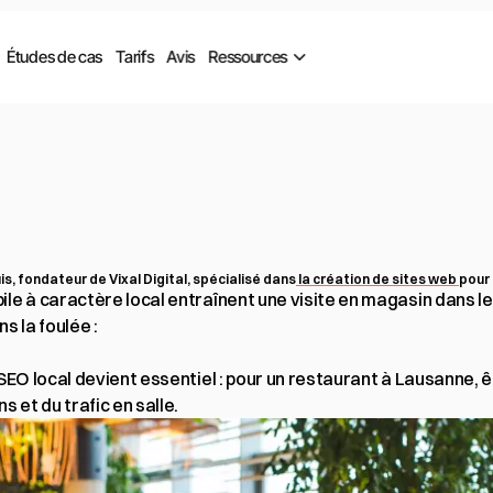
Études de cas
Tarifs
Avis
Ressources
ur
restaurants
à
Lausa
i
marchent
en
2026
s, fondateur de Vixal Digital, spécialisé dans
 la création de sites web 
pour
le à caractère local entraînent une visite en magasin dans le
 la foulée :

 SEO local devient essentiel : pour un restaurant à Lausanne, 
 et du trafic en salle.