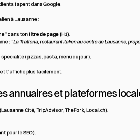
 clients tapent dans Google.
alien à Lausanne :
ne” dans ton 
titre de page (H1)
.
me : 
“La Trattoria, restaurant italien au centre de Lausanne, propo
pécialité (pizzas, pasta, menu du jour).
t t’affiche plus facilement.
les annuaires et plateformes loca
 (Lausanne Cité, TripAdvisor, TheFork, Local.ch).
ant pour le SEO).