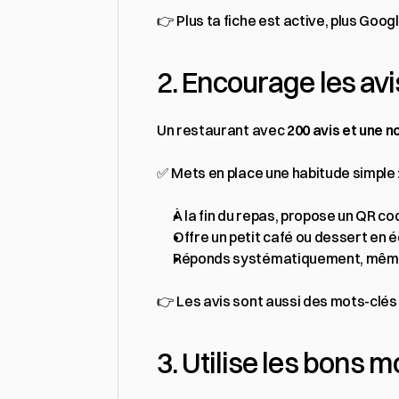
👉 Plus ta fiche est active, plus Goog
2. Encourage les avi
Un restaurant avec 
200 avis et une n
✅ Mets en place une habitude simple 
À la fin du repas, propose un QR co
Offre un petit café ou dessert en éc
Réponds systématiquement, même a
👉 Les avis sont aussi des mots-clés : 
3. Utilise les bons m