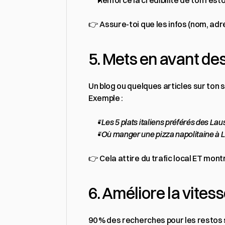
Renforce la crédibilité de ton resto
👉 Assure-toi que les infos (nom, adr
5. Mets en avant de
Un blog ou quelques articles sur ton s
Exemple :
“Les 5 plats italiens préférés des La
“Où manger une pizza napolitaine à
👉 Cela attire du trafic local ET montr
6. Améliore la vitess
90 % des recherches pour les restos 