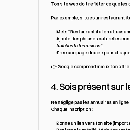
Ton site web doit refléter ce que les
Par exemple, si tu es un restaurant it
Mets “Restaurant italien à Lausan
Ajoute des phrases naturelles com
fraîches faites maison”
.
Crée une page dédiée pour chaque s
👉 Google comprend mieux ton offre e
4. Sois présent sur 
Ne néglige pas les annuaires en ligne
Chaque inscription :
Donne un 
lien vers ton site
 (import