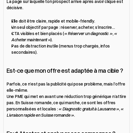
La page sur laquelle ton prospect arrive après avoir cliqué est 
décisive.
Elle doit être claire, rapide et mobile-friendly.
Un seul objectif par page : réserver, acheter, s’inscrire…
CTA visibles et bien placés (
« Réserver un diagnostic »
, 
« 
Acheter maintenant »
).
Pas de distraction inutile (menus trop chargés, infos 
secondaires).
Est-ce que mon offre est adaptée à ma cible ?
Parfois, ce n’est pas la publicité qui pose problème, mais l’offre 
elle-même.
Une PME qui met en avant une réduction trop générique n’attire 
pas. En Suisse romande, ce qui marche, ce sont les offres 
personnalisées et locales : 
« Diagnostic gratuit à Lausanne »
, 
« 
Livraison rapide en Suisse romande »
.