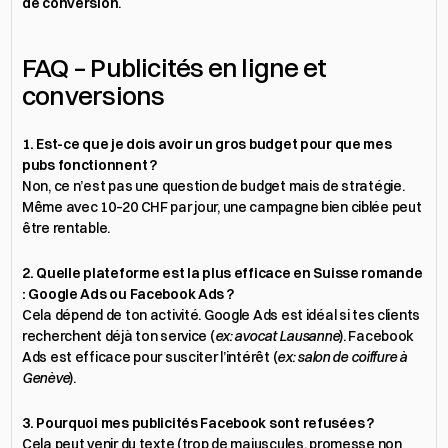
de conversion
.
FAQ – Publicités en ligne et 
conversions
1. Est-ce que je dois avoir un gros budget pour que mes 
pubs fonctionnent ?
Non, ce n’est pas une question de budget mais de stratégie. 
Même avec 10–20 CHF par jour, une campagne bien ciblée peut 
être rentable.
2. Quelle plateforme est la plus efficace en Suisse romande 
: Google Ads ou Facebook Ads ?
Cela dépend de ton activité. Google Ads est idéal si tes clients 
recherchent déjà ton service (
ex: avocat Lausanne
). Facebook 
Ads est efficace pour susciter l’intérêt (
ex: salon de coiffure à 
Genève
).
3. Pourquoi mes publicités Facebook sont refusées ?
Cela peut venir du texte (trop de majuscules, promesse non 