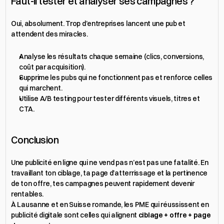
Faut-il tester et analyser ses campagnes ?
Oui, absolument. Trop d’entreprises lancent une pub et 
attendent des miracles.
Analyse les résultats chaque semaine (clics, conversions, 
coût par acquisition).
Supprime les pubs qui ne fonctionnent pas et renforce celles 
qui marchent.
Utilise A/B testing pour tester différents visuels, titres et 
CTA.
Conclusion
Une publicité en ligne qui ne vend pas n’est pas une fatalité. En 
travaillant ton ciblage, ta page d’atterrissage et la pertinence 
de ton offre, tes campagnes peuvent rapidement devenir 
rentables.
À Lausanne et en Suisse romande, les PME qui réussissent en 
publicité digitale sont celles qui alignent 
ciblage + offre + page 