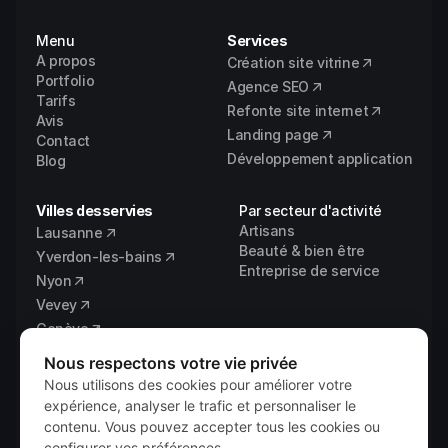
Menu
Services
A propos
Création site vitrine
Portfolio
Agence SEO
Tarifs
Refonte site internet
Avis
Landing page
Contact
Développement application
Blog
Villes desservies
Par secteur d'activité
Artisans
Lausanne
Beauté & bien être
Yverdon-les-bains
Entreprise de service
Nyon
Vevey
Genève
Fribourg
Nous respectons votre vie privée
Vaud
Nous utilisons des cookies pour améliorer votre
expérience, analyser le trafic et personnaliser le
contenu. Vous pouvez accepter tous les cookies ou
configurer vos préférences.