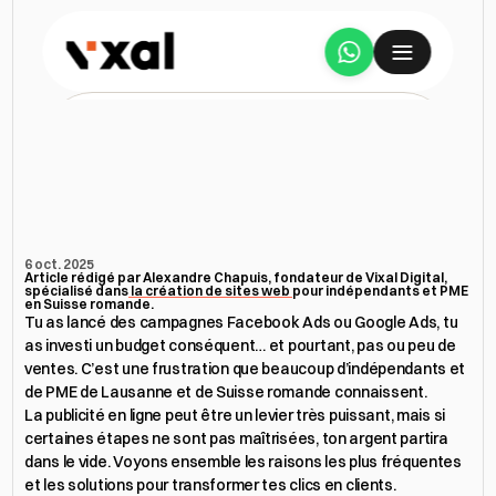
Services
Pourquoi
mes
publicités
A propos
génèrent
des
clics
mais
pas
de
ventes
?
Étude de cas
6 oct. 2025
Article rédigé par Alexandre Chapuis, fondateur de Vixal Digital, 
spécialisé dans
 la création de sites web 
pour indépendants et PME 
Tarifs
en Suisse romande.
Tu as lancé des campagnes Facebook Ads ou Google Ads, tu 
as investi un budget conséquent… et pourtant, pas ou peu de 
Avis
ventes. C’est une frustration que beaucoup d’indépendants et 
de PME de Lausanne et de Suisse romande connaissent.

La publicité en ligne peut être un levier très puissant, mais si 
Ressources
certaines étapes ne sont pas maîtrisées, ton argent partira 
dans le vide. Voyons ensemble les raisons les plus fréquentes 
et les solutions pour transformer tes clics en clients.