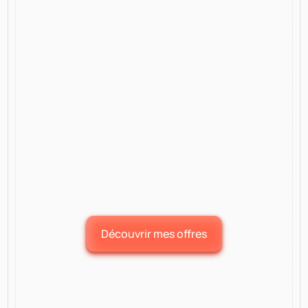
Les textes sont structurés pour expliquer
clairement ton offre, rassurer tes visiteurs
et les inciter à te contacter, sans discours
commercial inutile.
Site Prêt À Évoluer Dans Le Temps
Le site est conçu pour durer, il est facile à
gérer, évolutif et adaptable à l’évolution de
ton activité, sans dépendance technique
inutile.
Découvrir mes offres