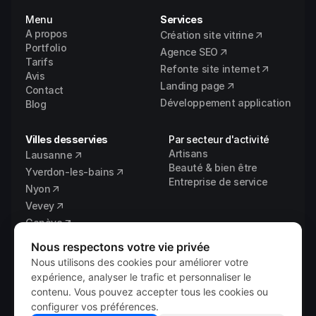
Menu
Services
A propos
Création site vitrine
Portfolio
Agence SEO
Tarifs
Refonte site internet
Avis
Landing page
Contact
Développement application
Blog
Villes desservies
Par secteur d'activité
Artisans
Lausanne
Beauté & bien être
Yverdon-les-bains
Entreprise de service
Nyon
Vevey
Genève
Fribourg
Nous respectons votre vie privée
Vaud
Nous utilisons des cookies pour améliorer votre
expérience, analyser le trafic et personnaliser le
contenu. Vous pouvez accepter tous les cookies ou
configurer vos préférences.
© 2026 
Vixal Digital