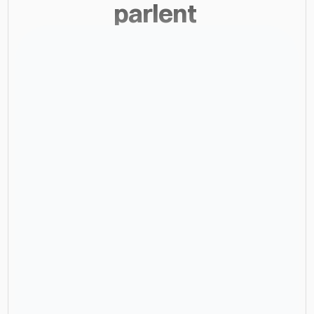
parlent 
4x plus
De clients convertis
merci beaucoup à Vixal de nous avoir crée notre 
site web comme sur demande, très professionnel 
et surtout ponctuel, je recommande a 100%
Sarankan S.
Selvam Wedding Events
1ère
position sur Google