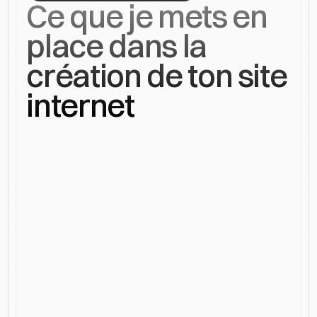
Ce que je mets en 
place dans la 
création de ton site 
internet
Créer
un
site
internet
ne
se
résume
pas
à
un
design.
Chaque
projet
repose
sur
une
approche
globale,
pensée
pour
répondre
aux
attentes
de
tes
clients
et
aux
exigences
du
marché
local
de
la
Rivieira.
Analyse Du Marché Et De La 
Concurrence
Chaque projet commence par une analyse