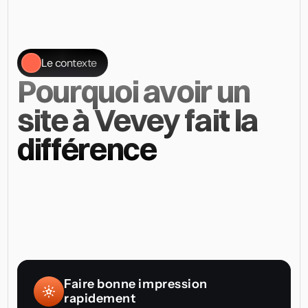
Le contexte
Pourquoi avoir un 
site à Vevey fait la 
différence
À
Vevey,
les
clients
comparent
rapidement
avant
de
prendre
contact.
Un
site
internet
doit
donc
être
clair,
professionnel
et
compréhensible
dès
les
premières
secondes.
Il
doit
expliquer
ton
activité
simplement,
inspirer
confiance
et
donner
envie
d’aller
plus
loin.
Faire bonne impression 
rapidement