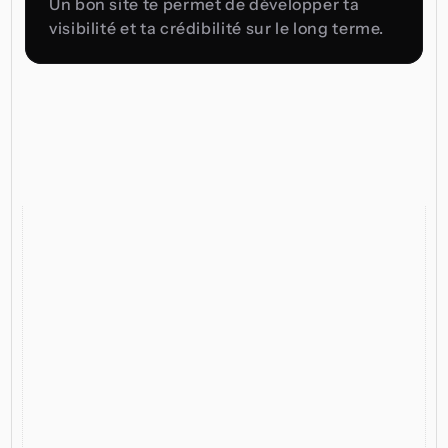
Un bon site te permet de développer ta 
visibilité et ta crédibilité sur le long terme.
Un
site
internet
adapté
au
contexte
de
Vevey
permet
de
se
démarquer
plus
facilement
sur
Google
et
de
capter
l’attention
des
clients
locaux.
Découvrir mes offres