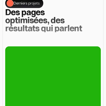
Derniers projets
Des pages 
optimisées, des 
résultats qui parlent
Chaque
projet
présenté
répond
à
des
objectifs
concrets
définis
avec
le
client,
en
lien
avec
son
activité
et
son
marché.