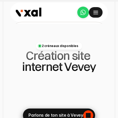
Services
A propos
2 créneaux disponibles
Création site 
Étude de cas
internet Vevey
Tarifs
Spécialisé
dans
la
création
de
site
internet
à
Vevey,
j’accompagne
les
Avis
indépendants
et
PME
dans
la
conception
de
sites
clairs,
Ressources
professionnels
et
pensés
pour
générer
des
résultats
concrets.
Parlons de ton site à Vevey