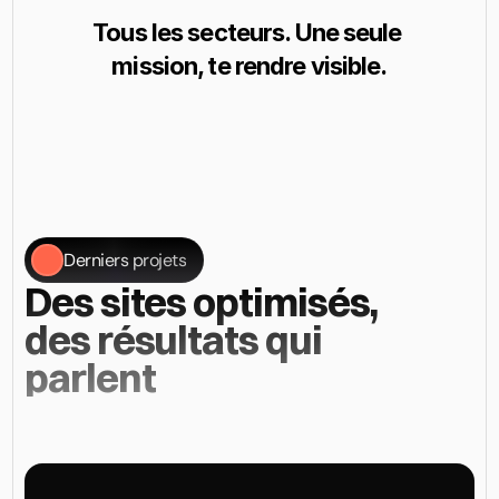
Tous les secteurs. Une seule 
mission, te rendre visible.
Derniers projets
Des sites optimisés, 
des résultats qui 
parlent
Chaque
réalisation
reflète
mon
approche
:
comprendre
ton
activité,
créer
la
solution
adaptée
et
livrer
des
résultats
mesurables.