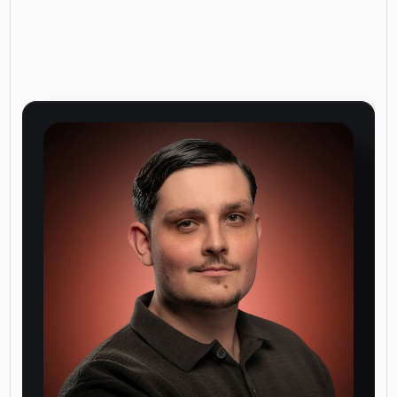
Alexandre
Chapuis.
J’accompagne
principalement
les
indépendants
et
PME
en
Suisse
romande
dans
la
création
de
sites
web
modernes
et
performants.