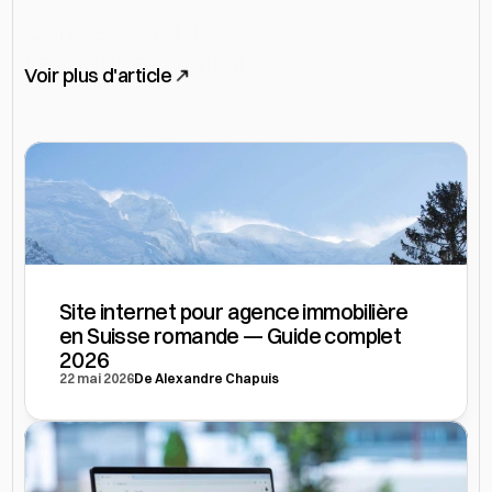
Conseils, astuces et  
tendances digital
Voir plus d'article
Site internet pour agence immobilière 
en Suisse romande — Guide complet 
2026
22 mai 2026
De Alexandre Chapuis