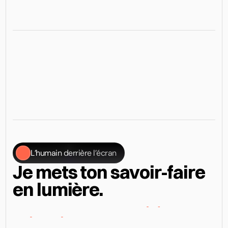
L’humain derrière l’écran
Je mets ton savoir-faire 
en lumière.
Vixal
Digital
est
un
studio
de
création
de
sites
internet
basé
à
Lausanne,
fondé
par