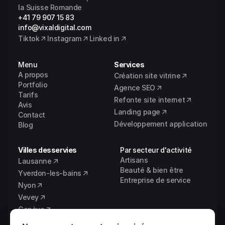
la Suisse Romande
+41 79 907 15 83
info@vixaldigital.com
Tiktok
Instagram
Linked in
Menu
Services
A propos
Création site vitrine
Portfolio
Agence SEO
Tarifs
Refonte site internet
Avis
Landing page
Contact
Développement application
Blog
Villes desservies
Par secteur d'activité
Artisans
Lausanne
Beauté & bien être
Yverdon-les-bains
Entreprise de service
Nyon
Vevey
Genève
Fribourg