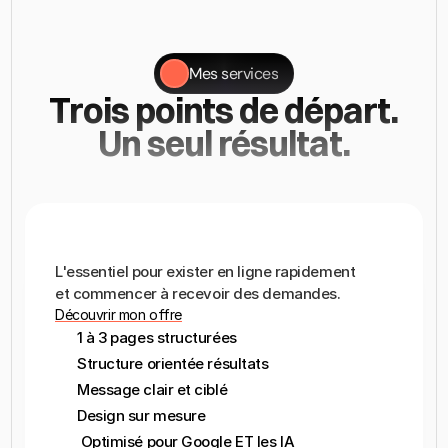
Mes services
Trois points de départ. 
Un seul résultat.
Moderne,
durable
et
rentable,
c'est
ça
un
site
Vixal.
LANDING
PAGE
L'essentiel pour exister en ligne rapidement

et commencer à recevoir des demandes.
Découvrir mon offre
1 à 3 pages structurées
Structure orientée résultats
Message clair et ciblé
Design sur mesure
 Optimisé pour Google ET les IA