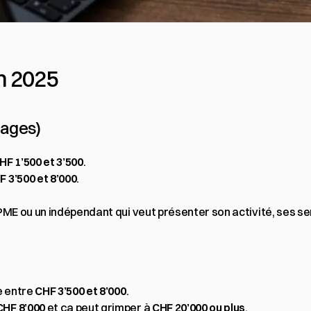
n 2025
 pages)
HF 1’500 et 3’500
.
F 3’500 et 8’000
.
e PME ou un indépendant qui veut présenter son activité, ses 
e entre 
CHF 3’500 et 8’000
.
CHF 8’000
 et ça peut grimper à 
CHF 20’000 ou plus
.