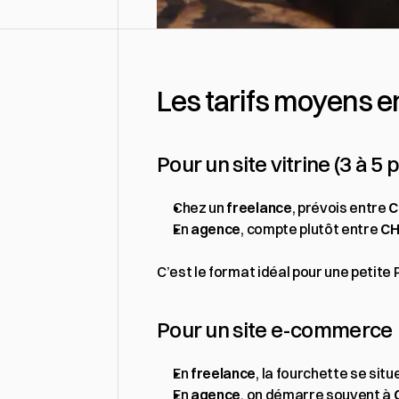
Les tarifs moyens e
Pour un site vitrine (3 à 5
Chez un 
freelance
, prévois entre 
C
En 
agence
, compte plutôt entre 
CH
C’est le format idéal pour une petit
Pour un site e-commerce
En 
freelance
, la fourchette se situ
En 
agence
, on démarre souvent à 