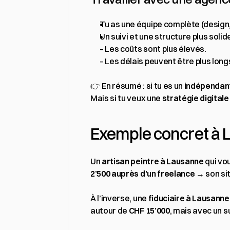
Tu as une équipe complète (design
Un suivi et une structure plus solid
– Les coûts sont plus élevés.
– Les délais peuvent être plus long
👉 En résumé : si tu es un 
indépendant
Mais si tu veux une 
stratégie digitale
Exemple concret à
Un 
artisan peintre à Lausanne
 qui vo
2’500 auprès d’un freelance
 → son si
À l’inverse, une 
fiduciaire à Lausanne
autour de 
CHF 15’000
, mais avec un s