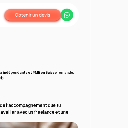
Obtenir un devis
se
romande
ur indépendants et PME en Suisse romande.
b.

 et de l’accompagnement que tu 
ravailler avec un freelance et une 