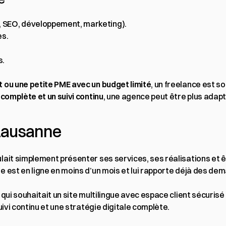
, SEO, développement, marketing).
es.
s.
 ou une petite PME avec un budget limité
, un freelance est so
 complète et un suivi continu
, une agence peut être plus adap
 Lausanne
ulait simplement présenter ses services, ses réalisations et ê
te est en ligne en moins d’un mois et lui rapporte déjà des de
 qui souhaitait un site multilingue avec espace client sécurisé
uivi continu et une stratégie digitale complète.