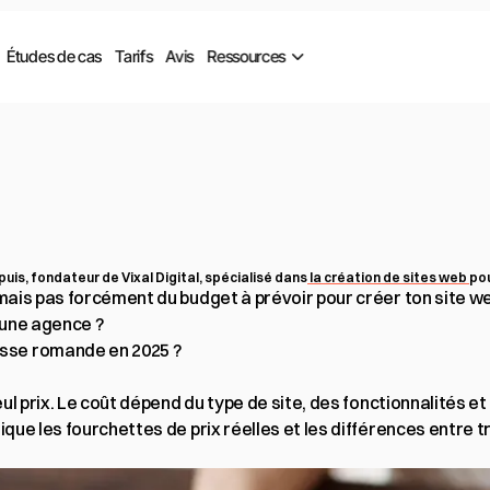
Études de cas
Tarifs
Avis
Ressources
te
un
site
web
en
Suis
eelance
vs
Agence)
uis, fondateur de Vixal Digital, spécialisé dans
 la création de sites web 
po
 mais pas forcément du budget à prévoir pour créer ton site we
 une agence ?

sse romande en 2025 ?

 seul prix. Le coût dépend du type de site, des fonctionnalités
lique les fourchettes de prix réelles et les différences entre t