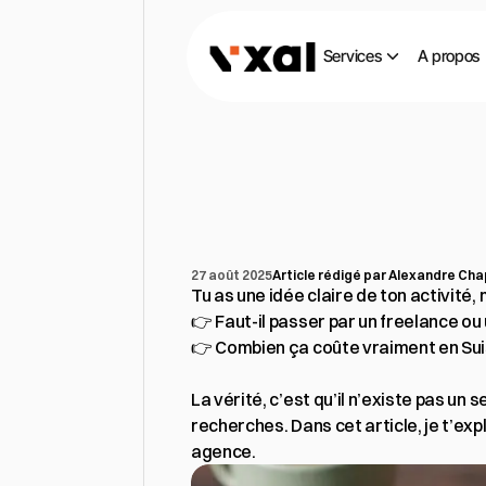
Services
A propos
Combien
coû
en
2025
?
(Fr
27 août 2025
Article rédigé par Alexandre Chap
Tu as une idée claire de ton activité,
👉 Faut-il passer par un freelance ou
👉 Combien ça coûte vraiment en Sui
La vérité, c’est qu’il n’existe pas un
recherches. Dans cet article, je t’exp
agence.