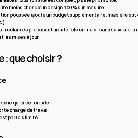
nnalités
 : plus ton site est complet, plus le prix monte.
coûte moins cher qu’un design 100 % sur-mesure.
sation poussée ajoute un budget supplémentaire, mais elle est 
.).
ns freelances proposent un site “clé en main” sans suivi, alor
 les mises à jour.
: que choisir ?
ce
.
onne qui crée ton site.
orte charge de travail.
t parfois limité.
e