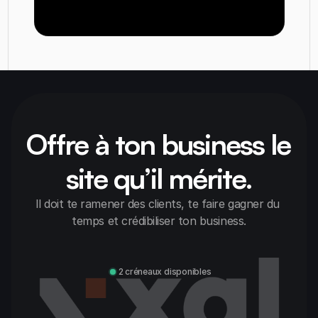
Réserver un appel avec Alexandre
Offre à ton business le 
site qu’il mérite.
Il doit te ramener des clients, te faire gagner du 
temps et crédibiliser ton business.
Discuter avec Alexandre
2 créneaux disponibles