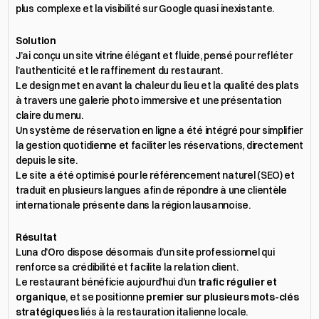
plus complexe et la visibilité sur Google quasi inexistante.
Solution
J’ai conçu 
un site vitrine
 élégant et fluide, pensé pour refléter 
l’authenticité et le raffinement du restaurant.
Le design met en avant la chaleur du lieu et la qualité des plats 
à travers une galerie photo immersive et une présentation 
claire du menu.
Un système de réservation en ligne a été intégré pour simplifier 
la gestion quotidienne et faciliter les réservations, directement 
depuis le site.
Le site a été optimisé pour le référencement naturel (SEO) et 
traduit en plusieurs langues afin de répondre à une clientèle 
internationale présente dans la région lausannoise.
Résultat
Luna d’Oro dispose désormais d’un site professionnel qui 
renforce sa crédibilité et facilite la relation client.
Le restaurant bénéficie aujourd’hui d’un 
trafic régulier et 
organique
, et se positionne 
premier sur plusieurs mots-clés 
stratégiques
 liés à la restauration italienne locale.