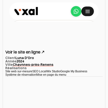
Services
Création
d'un
site
A propos
sur-mesure
pour
Luna
d’Oro
Voir le site en ligne
Étude de cas
Client
Luna D'Oro
Année
2024
Ville
Chavnnes-près-Renens
Tarifs
Réalisations
Site web sur-mesure
SEO Local
Wix Studio
Google My Business
Système de réservation
Mise en page du menu
Avis
Ressources