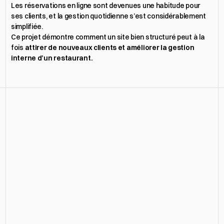
Les réservations en ligne sont devenues une habitude pour 
ses clients, et la gestion quotidienne s’est considérablement 
simplifiée.
Ce projet démontre comment un site bien structuré peut à la 
fois 
attirer de nouveaux clients et améliorer la gestion 
interne d’un restaurant.
"Un immense merci à Alex de Vixal Digital pour 
son
 travail remarquable ! 
Grâce au site web et 
au référencement local mis en place, notre 
ouverture s'est passée 
dans les meilleures 
conditions.
Le site est fluide, élégant et reflète 
parfaitement l’ambiance de notre restaurant
. 
Alex a su nous accompagner de A à Z avec 
beaucoup de professionnalisme, d’écoute et de 
conseils précieux. Nous sommes ravis du 