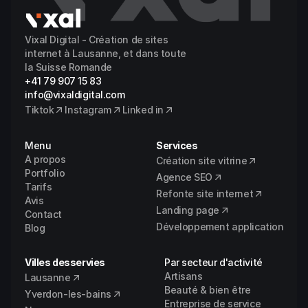
Vixal Digital - Création de sites 
internet à Lausanne, et dans toute 
la Suisse Romande
+41 79 907 15 83
info@vixaldigital.com
Tiktok
Instagram
Linked in
Menu
Services
A propos
Création site vitrine
Portfolio
Agence SEO
Tarifs
Refonte site internet
Avis
Landing page
Contact
Développement application
Blog
Villes desservies
Par secteur d'activité
Artisans
Lausanne
Beauté & bien être
Yverdon-les-bains
Entreprise de service