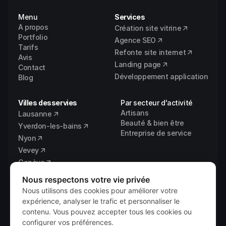
Menu
Services
A propos
Création site vitrine
Portfolio
Agence SEO
Tarifs
Refonte site internet
Avis
Landing page
Contact
Développement application
Blog
Villes desservies
Par secteur d'activité
Artisans
Lausanne
Beauté & bien être
Yverdon-les-bains
Entreprise de service
Nyon
Vevey
Genève
Fribourg
Nous respectons votre vie privée
Vaud
Nous utilisons des cookies pour améliorer votre
expérience, analyser le trafic et personnaliser le
contenu. Vous pouvez accepter tous les cookies ou
configurer vos préférences.
© 2026 
Vixal Digital