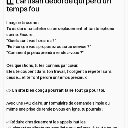
1️⃣ L’artisan débordé qui perd un 
temps fou
Imagine la scène :
Tu es dans ton atelier ou en déplacement et ton téléphone 
sonne. Encore.
"Quels sont vos horaires ?"
"Est-ce que vous proposez aussi ce service ?"
"Comment je peux prendre rendez-vous ?"
Ces questions, tu les connais par cœur.
Elles te coupent dans ton travail, t’obligent à répéter sans 
cesse… et te font perdre un temps précieux.
👉 
Un site bien conçu pourrait faire tout ça pour toi.
Avec une FAQ claire, un formulaire de demande simple ou 
même une prise de rendez-vous en ligne, tu pourrais :
✅ Réduire drastiquement les appels inutiles