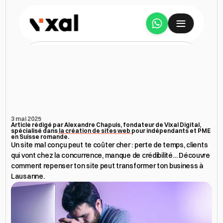
Services
L’impact
d’un
mauvais
site
A propos
sur
ton
business
(et
comment
l’éviter)
Étude de cas
3 mai 2025
Article rédigé par Alexandre Chapuis, fondateur de Vixal Digital, 
spécialisé dans
 la création de sites web 
pour indépendants et PME 
Tarifs
en Suisse romande.
Un site mal conçu peut te coûter cher : perte de temps, clients 
qui vont chez la concurrence, manque de crédibilité… Découvre 
Avis
comment repenser ton site peut transformer ton business à 
Lausanne.
Ressources