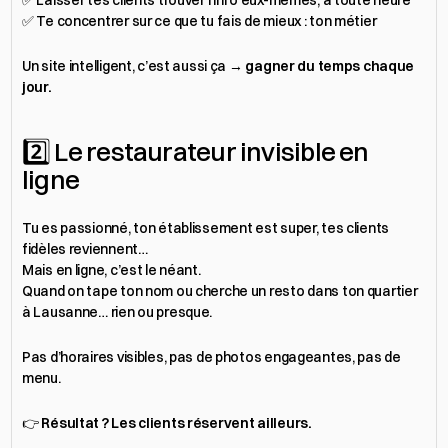
✅ Laisser tes clients trouver l’info eux-mêmes, à toute heure
✅ Te concentrer sur ce que tu fais de mieux : ton métier
Un site intelligent, c’est aussi ça → 
gagner du temps chaque 
jour.
2️⃣ Le restaurateur invisible en 
ligne
Tu es passionné, ton établissement est super, tes clients 
fidèles reviennent…
Mais en ligne, c’est le néant.
Quand on tape ton nom ou cherche un resto dans ton quartier 
à Lausanne… rien ou presque.
Pas d’horaires visibles, pas de photos engageantes, pas de 
menu.
👉 
Résultat ? Les clients réservent ailleurs.