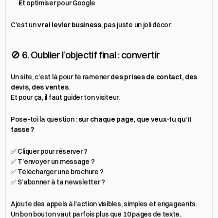
Et optimiser pour Google
C’est un 
vrai levier business
, pas juste un joli décor.
🚫 6. Oublier l’objectif final : convertir
Un site, c’est là pour te ramener 
des prises de contact, des 
devis, des ventes
.
Et pour ça, il faut guider ton visiteur.
Pose-toi la question : 
sur chaque page, que veux-tu qu’il 
fasse ?
✅ Cliquer pour réserver ?
✅ T’envoyer un message ?
✅ Télécharger une brochure ?
✅ S’abonner à ta newsletter ?
Ajoute des appels à l’action visibles, simples et engageants.
Un bon bouton vaut parfois plus que 10 pages de texte.