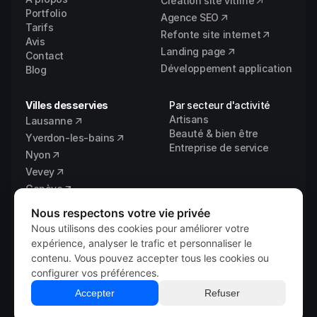
Création site vitrine
Portfolio
Agence SEO
Tarifs
Refonte site internet
Avis
Landing page
Contact
Développement application
Blog
Villes desservies
Par secteur d'activité
Artisans
Lausanne
Beauté & bien être
Yverdon-les-bains
Entreprise de service
Nyon
Vevey
Genève
Fribourg
Nous respectons votre vie privée
Vaud
Nous utilisons des cookies pour améliorer votre
expérience, analyser le trafic et personnaliser le
contenu. Vous pouvez accepter tous les cookies ou
configurer vos préférences.
© 2026 
Vixal Digital
Mentions légales
Accepter
Refuser