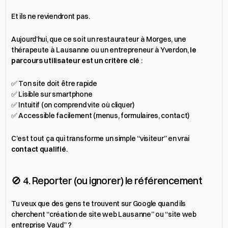
Et ils ne reviendront pas.
Aujourd’hui, que ce soit un restaurateur à Morges, une 
thérapeute à Lausanne ou un entrepreneur à Yverdon, 
le 
parcours utilisateur est un critère clé
 :
✅ Ton site doit être rapide
✅ Lisible sur smartphone
✅ Intuitif (on comprend vite où cliquer)
✅ Accessible facilement (menus, formulaires, contact)
C’est tout ça qui transforme un simple “visiteur” en vrai 
contact qualifié
.
🚫 4. Reporter (ou ignorer) le référencement
Tu veux que des gens te trouvent sur Google quand ils 
cherchent “création de site web Lausanne” ou “site web 
entreprise Vaud” ?