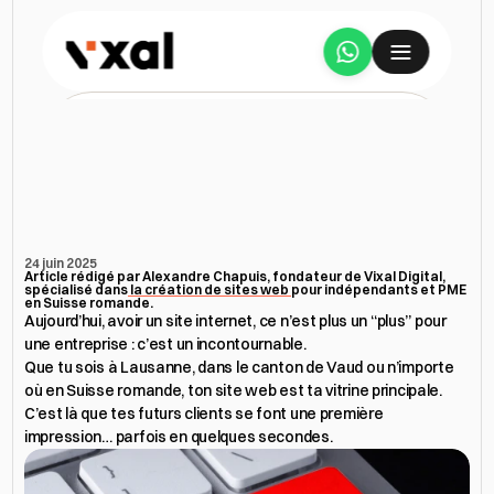
Services
Créer
un
site
web
A propos
d’entreprise
à
Lausanne
:
7
erreurs
à
éviter
Étude de cas
24 juin 2025
Article rédigé par Alexandre Chapuis, fondateur de Vixal Digital, 
spécialisé dans
 la création de sites web 
pour indépendants et PME 
Tarifs
en Suisse romande.
Aujourd’hui, avoir un site internet, ce n’est plus un “plus” pour 
une entreprise : c’est un incontournable.

Avis
Que tu sois à Lausanne, dans le canton de Vaud ou n’importe 
où en Suisse romande, ton site web est ta vitrine principale. 
C’est là que tes futurs clients se font une première 
Ressources
impression… parfois en quelques secondes.