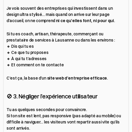
Je vois souvent des entreprises qui investissent dans un 
design ultra stylisé… mais quand on arrive sur leur page 
d’accueil, on ne comprend 
ni ce qu’elles font, ni pour qui
.
Si tu es coach, artisan, thérapeute, commerçant ou 
prestataire de services à Lausanne ou dans les environs :
🔸 Dis qui tu es
🔸 Ce que tu proposes
🔸 À qui tu t’adresses
🔸 Et comment on te contacte
C’est ça, la base d’un 
site web d’entreprise efficace
.
🚫 3. Négliger l’expérience utilisateur
Tu as quelques secondes pour convaincre.
Si ton site est lent, pas responsive (pas adapté au mobile) ou 
difficile à naviguer… les visiteurs vont repartir aussi vite qu’ils 
sont arrivés.