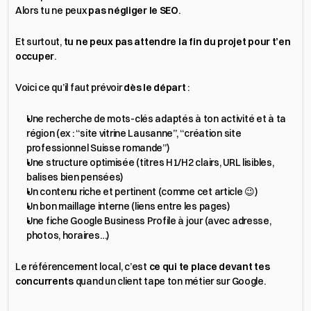
Alors tu ne peux 
pas négliger le SEO
.
Et surtout, 
tu ne peux pas attendre la fin du projet pour t’en 
occuper
.
Voici ce qu’il faut prévoir 
dès le départ
 :
Une recherche de mots-clés adaptés à ton activité et à ta 
région (ex : “site vitrine Lausanne”, “création site 
professionnel Suisse romande”)
Une structure optimisée (titres H1/H2 clairs, URL lisibles, 
balises bien pensées)
Un contenu riche et pertinent (comme cet article 😉)
Un bon maillage interne (liens entre les pages)
Une fiche Google Business Profile à jour (avec adresse, 
photos, horaires…)
Le référencement local, c’est 
ce qui te place devant tes 
concurrents
 quand un client tape ton métier sur Google.