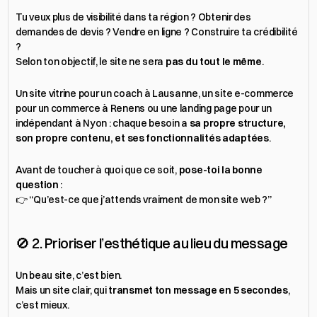
Tu veux plus de visibilité dans ta région ? Obtenir des 
demandes de devis ? Vendre en ligne ? Construire ta crédibilité 
?
Selon ton objectif, le site ne sera 
pas du tout le même
.
Un site vitrine pour un coach à Lausanne, un site e-commerce 
pour un commerce à Renens ou une landing page pour un 
indépendant à Nyon : chaque besoin a 
sa propre structure, 
son propre contenu, et ses fonctionnalités adaptées
.
Avant de toucher à quoi que ce soit, 
pose-toi la bonne 
question
 :
👉 “Qu’est-ce que j’attends vraiment de mon site web ?”
🚫 2. Prioriser l’esthétique au lieu du message
Un beau site, c’est bien.
Mais un site clair, qui 
transmet ton message en 5 secondes
, 
c’est mieux.