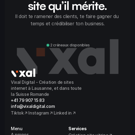
site qu’il mérite.
Il doit te ramener des clients, te faire gagner du 
temps et crédibiliser ton business.
Discuter avec Alexandre
2 créneaux disponibles
Vixal Digital - Création de sites 
internet à Lausanne, et dans toute 
la Suisse Romande
+41 79 907 15 83
info@vixaldigital.com
Tiktok
Instagram
Linked in
Menu
Services
A propos