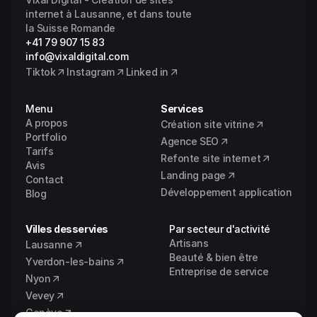
internet à Lausanne, et dans toute 
la Suisse Romande
+41 79 907 15 83
info@vixaldigital.com
Tiktok
Instagram
Linked in
Menu
Services
A propos
Création site vitrine
Portfolio
Agence SEO
Tarifs
Refonte site internet
Avis
Landing page
Contact
Développement application
Blog
Villes desservies
Par secteur d'activité
Artisans
Lausanne
Beauté & bien être
Yverdon-les-bains
Entreprise de service
Nyon
Vevey
Genève