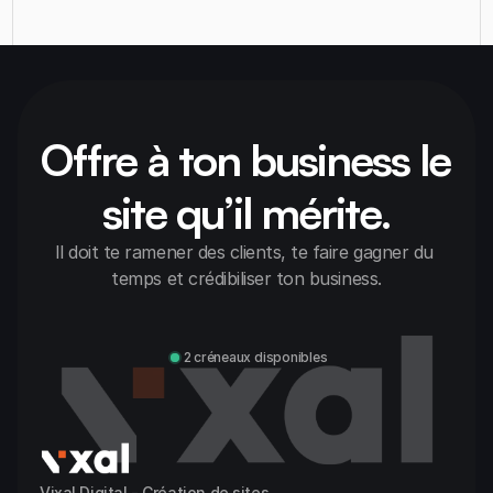
Offre à ton business le 
site qu’il mérite.
Il doit te ramener des clients, te faire gagner du 
temps et crédibiliser ton business.
Discuter avec Alexandre
2 créneaux disponibles
Vixal Digital - Création de sites 