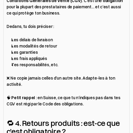
Conditions Générales de Vente (CGV)
. C’est une 
obligation
pour la plupart des prestataires de paiement… et c’est aussi 
ce qui protège ton business.
Dedans, tu dois préciser :
Les délais de livraison
Les modalités de retour
Les garanties
Les frais appliqués
Tes responsabilités, etc.
❌ Ne copie jamais celles d’un autre site. Adapte-les à ton 
activité.
🧠 
Petit rappel
 : en Suisse, ce que tu n’indiques pas dans tes 
CGV est régi par le Code des obligations.
🔁 4. Retours produits : est-ce que 
c’est obligatoire ?