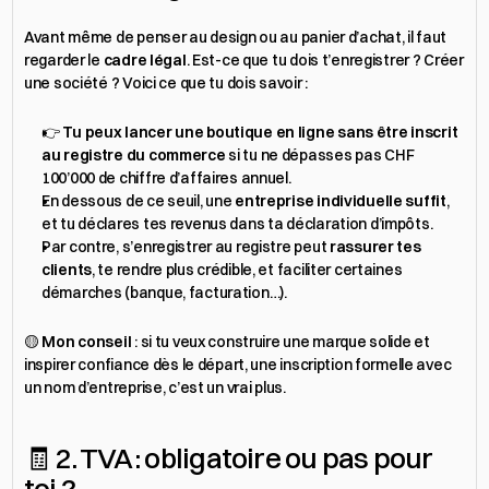
Avant même de penser au design ou au panier d’achat, il faut 
regarder le 
cadre légal
. Est-ce que tu dois t’enregistrer ? Créer 
une société ? Voici ce que tu dois savoir :
👉 
Tu peux lancer une boutique en ligne sans être inscrit 
au registre du commerce
 si tu ne dépasses pas CHF 
100’000 de chiffre d’affaires annuel.
En dessous de ce seuil, une 
entreprise individuelle suffit
, 
et tu déclares tes revenus dans ta déclaration d’impôts.
Par contre, s’enregistrer au registre peut 
rassurer tes 
clients
, te rendre plus crédible, et faciliter certaines 
démarches (banque, facturation…).
🟡 
Mon conseil
 : si tu veux construire une marque solide et 
inspirer confiance dès le départ, une inscription formelle avec 
un nom d’entreprise, c’est un vrai plus.
🧾 2. TVA : obligatoire ou pas pour 