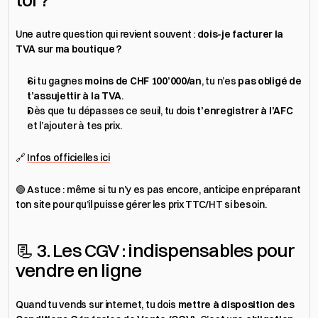
toi ?
Une autre question qui revient souvent : 
dois-je facturer la 
TVA sur ma boutique ?
Si tu gagnes 
moins de CHF 100’000/an
, tu n’es 
pas obligé de 
t’assujettir à la TVA
.
Dès que tu dépasses ce seuil, tu dois 
t’enregistrer à l’AFC
et l’ajouter à tes prix.
🔗 
Infos officielles ici
🟢 Astuce : même si tu n’y es pas encore, anticipe en préparant 
ton site pour qu’il puisse gérer les prix TTC/HT si besoin.
📃 3. Les CGV : indispensables pour 
vendre en ligne
Quand tu vends sur internet, tu dois 
mettre à disposition des 