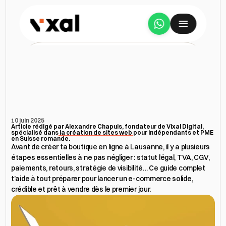
Services
Créer
sa
boutique
en
ligne
à
A propos
Lausanne
:
guide
complet
avant
de
se
lancer
Étude de cas
10 juin 2025
Article rédigé par Alexandre Chapuis, fondateur de Vixal Digital, 
spécialisé dans
 la création de sites web 
pour indépendants et PME 
Tarifs
en Suisse romande.
Avant de créer ta boutique en ligne à Lausanne, il y a plusieurs 
étapes essentielles à ne pas négliger : statut légal, TVA, CGV, 
Avis
paiements, retours, stratégie de visibilité… Ce guide complet 
t’aide à tout préparer pour lancer un e-commerce solide, 
crédible et prêt à vendre dès le premier jour.
Ressources