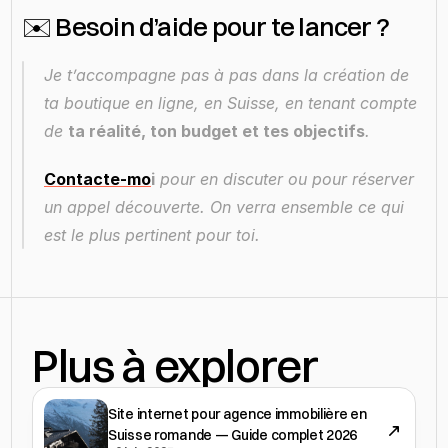
✉️ Besoin d’aide pour te lancer ?
Je t’accompagne pas à pas dans la création de 
ta boutique en ligne, en Suisse, en tenant compte 
de 
ta réalité, ton budget et tes objectifs
.
Contacte-mo
i
 pour en discuter ou pour réserver 
un appel découverte. On verra ensemble ce qui 
est le plus pertinent pour toi.
Plus à explorer
Site internet pour agence immobilière en
Suisse romande — Guide complet 2026