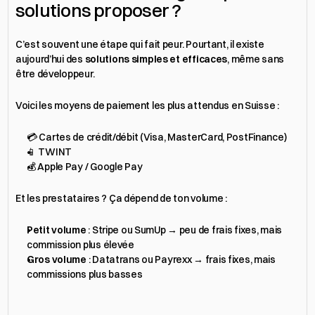
solutions proposer ?
C’est souvent une étape qui fait peur. Pourtant, il existe 
aujourd’hui des 
solutions simples et efficaces
, même sans 
être développeur.
Voici les moyens de paiement les plus attendus en Suisse :
💳 Cartes de crédit/débit (Visa, MasterCard, PostFinance)
📱 TWINT
💰 Apple Pay / Google Pay
Et les prestataires ? Ça dépend de ton volume :
Petit volume
 : Stripe ou SumUp → peu de frais fixes, mais 
commission plus élevée
Gros volume
 : Datatrans ou Payrexx → frais fixes, mais 
commissions plus basses