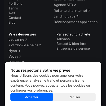
Portfolio
Agence SEO
Tarifs
Refonte site internet
Avis
Landing page
Contact
Développement application
Blog
Villes desservies
Par secteur d'activité
Artisans
Lausanne
Beauté & bien être
Yverdon-les-bains
Entreprise de service
Nyon
Vevey
Genève
Fribourg
Nous respectons votre vie privée
Vaud
Nous utilisons des cookies pour améliorer votre
expérience, analyser le trafic et personnaliser le
contenu. Vous pouvez accepter tous les cookies ou
configurer vos préférences.
© 2026 
Vixal Digital
Mentions légales
Accepter
Refuser