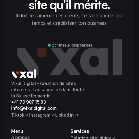
site qu’il mérite.
Il doit te ramener des clients, te faire gagner du 
temps et crédibiliser ton business.
Discuter avec Alexandre
2 créneaux disponibles
Vixal Digital - Création de sites 
internet à Lausanne, et dans toute 
la Suisse Romande
+41 79 907 15 83
info@vixaldigital.com
Tiktok
Instagram
Linked in
Menu
Services
A propos
Création site vitrine