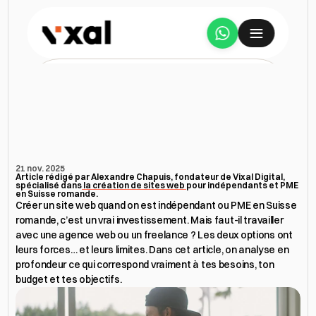
Services
Agence
web
ou
freelance
en
A propos
Suisse
romande
:
que
choisir
pour
créer
ton
site
web
?
Étude de cas
21 nov. 2025
Article rédigé par Alexandre Chapuis, fondateur de Vixal Digital, 
spécialisé dans
 la création de sites web 
pour indépendants et PME 
Tarifs
en Suisse romande.
Créer un site web quand on est indépendant ou PME en Suisse 
romande, c’est un vrai investissement. Mais faut-il travailler 
Avis
avec une agence web ou un freelance ? Les deux options ont 
leurs forces… et leurs limites. Dans cet article, on analyse en 
profondeur ce qui correspond vraiment à tes besoins, ton 
Ressources
budget et tes objectifs.