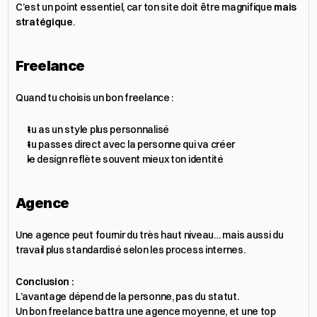
C’est un point essentiel, car ton site doit être magnifique 
mais 
stratégique
.
Freelance
Quand tu choisis un bon freelance :
tu as un style plus personnalisé
tu passes direct avec la personne qui va créer
le design reflète souvent mieux ton identité
Agence
Une agence peut fournir du très haut niveau… mais aussi du 
travail plus standardisé selon les process internes.
Conclusion :
L’avantage dépend de la personne, pas du statut.
Un bon freelance battra une agence moyenne, et une top 