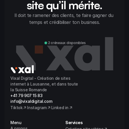
site qu’il mérite.
Il doit te ramener des clients, te faire gagner du 
temps et crédibiliser ton business.
Discuter avec Alexandre
2 créneaux disponibles
Vixal Digital - Création de sites 
internet à Lausanne, et dans toute 
la Suisse Romande
+41 79 907 15 83
info@vixaldigital.com
Tiktok
Instagram
Linked in
Menu
Services
A propos
Création site vitrine