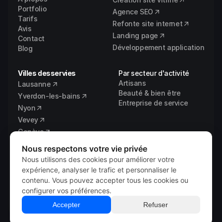
Portfolio
Agence SEO
Tarifs
Refonte site internet
Avis
Landing page
Contact
Développement application
Blog
Villes desservies
Par secteur d'activité
Artisans
Lausanne
Beauté & bien être
Yverdon-les-bains
Entreprise de service
Nyon
Vevey
Genève
Fribourg
Nous respectons votre vie privée
Vaud
Nous utilisons des cookies pour améliorer votre
expérience, analyser le trafic et personnaliser le
contenu. Vous pouvez accepter tous les cookies ou
configurer vos préférences.
© 2026 
Vixal Digital
Mentions légales
Accepter
Refuser